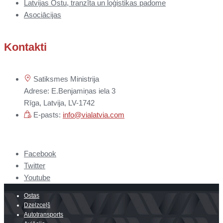
Latvijas Ostu, tranzīta un loģistikas padome
Asociācijas
Kontakti
Satiksmes Ministrija
Adrese: E.Benjamiņas iela 3
Rīga, Latvija, LV-1742
E-pasts:
info@vialatvia.com
Facebook
Twitter
Youtube
Ostas
Dzelzceļš
Autotransports