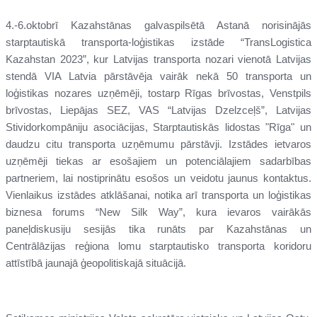
4.-6.oktobrī Kazahstānas galvaspilsētā Astanā norisinājās
starptautiskā transporta-loģistikas izstāde “TransLogistica
Kazahstan 2023”, kur Latvijas transporta nozari vienotā Latvijas
stendā VIA Latvia pārstāvēja vairāk nekā 50 transporta un
loģistikas nozares uzņēmēji, tostarp Rīgas brīvostas, Venstpils
brīvostas, Liepājas SEZ, VAS “Latvijas Dzelzceļš”, Latvijas
Stividorkompāniju asociācijas, Starptautiskās lidostas "Rīga" un
daudzu citu transporta uzņēmumu pārstāvji. Izstādes ietvaros
uzņēmēji tiekas ar esošajiem un potenciālajiem sadarbības
partneriem, lai nostiprinātu esošos un veidotu jaunus kontaktus.
Vienlaikus izstādes atklāšanai, notika arī transporta un loģistikas
biznesa forums “New Silk Way”, kura ievaros vairākās
paneļdiskusiju sesijās tika runāts par Kazahstānas un
Centrālāzijas reģiona lomu starptautisko transporta koridoru
attīstībā jaunajā ģeopolitiskajā situācijā.