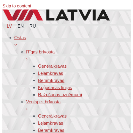
Skip to content
LV
EN
RU
Ostas
Rīgas brīvosta
Ģenerālkravas
Lejamkravas
Beramkravas
Kuģošanas līnijas
Ražošanas uzņēmumi
Ventspils brīvosta
Ģenerālkravas
Lejamkravas
Beramkravas