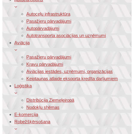
Autoceļu infrastruktūra
Pasažieru pārvadājumi
Autopārvadājumi
Autotransporta asociācijas un uzņēmumi
Aviācija
Pasažieru pārvadājumi
Kravu pārvadājumi
Aviācijas iestādes, uzņēmumi, organizācijas
Keiptaunas atlaide eksporta kredīta darījumiem
Loģistika
Distribūcija Ziemeļeiropā
Nodokļu shēmas
E-komercija
Robežšķērsošana