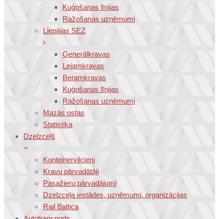
Kuģošanas līnijas
Ražošanas uzņēmumi
Liepājas SEZ
Ģenerālkravas
Lejamkravas
Beramkravas
Kuģošanas līnijas
Ražošanas uzņēmumi
Mazās ostas
Statistika
Dzelzceļš
Konteinervilcieni
Kravu pārvadātāji
Pasažieru pārvadājumi
Dzelzceļa iestādes, uzņēmumi, organizācijas
Rail Baltica
Autotransports