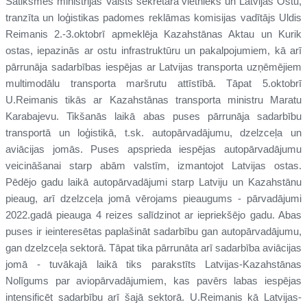
Satiksmes ministrijas Valsts sekretāra vietnieks un Latvijas Ostu,
tranzīta un loģistikas padomes reklāmas komisijas vadītājs Uldis
Reimanis 2.-3.oktobrī apmeklēja Kazahstānas Aktau un Kurik
ostas, iepazinās ar ostu infrastruktūru un pakalpojumiem, kā arī
pārrunāja sadarbības iespējas ar Latvijas transporta uzņēmējiem
multimodālu transporta maršrutu attīstībā. Tāpat 5.oktobrī
U.Reimanis tikās ar Kazahstānas transporta ministru Maratu
Karabajevu. Tikšanās laikā abas puses pārrunāja sadarbību
transportā un loģistikā, t.sk. autopārvadājumu, dzelzceļa un
aviācijas jomās. Puses apsprieda iespējas autopārvadājumu
veicināšanai starp abām valstīm, izmantojot Latvijas ostas.
Pēdējo gadu laikā autopārvadājumi starp Latviju un Kazahstānu
pieaug, arī dzelzceļa jomā vērojams pieaugums - pārvadājumi
2022.gadā pieauga 4 reizes salīdzinot ar iepriekšējo gadu. Abas
puses ir ieinteresētas paplašināt sadarbību gan autopārvadājumu,
gan dzelzceļa sektorā. Tāpat tika pārrunāta arī sadarbība aviācijas
jomā - tuvākajā laikā tiks parakstīts Latvijas-Kazahstānas
Nolīgums par aviopārvadājumiem, kas pavērs labas iespējas
intensificēt sadarbību arī šajā sektorā. U.Reimanis kā Latvijas-