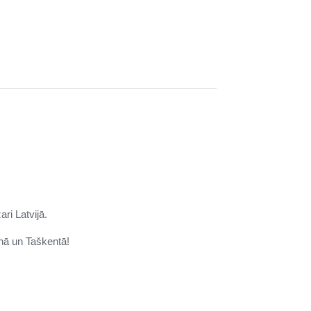
ari Latvijā.
nā un
Taškentā
!