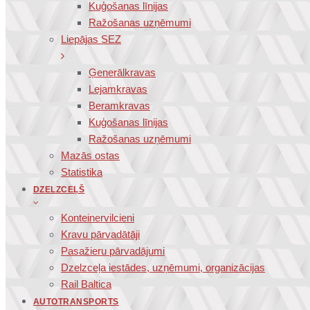
Kuģošanas līnijas
Ražošanas uzņēmumi
Liepājas SEZ
Ģenerālkravas
Lejamkravas
Beramkravas
Kuģošanas līnijas
Ražošanas uzņēmumi
Mazās ostas
Statistika
DZELZCEĻŠ
Konteinervilcieni
Kravu pārvadātāji
Pasažieru pārvadājumi
Dzelzceļa iestādes, uzņēmumi, organizācijas
Rail Baltica
AUTOTRANSPORTS