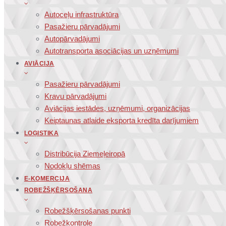
Autoceļu infrastruktūra
Pasažieru pārvadājumi
Autopārvadājumi
Autotransporta asociācijas un uzņēmumi
AVIĀCIJA
Pasažieru pārvadājumi
Kravu pārvadājumi
Aviācijas iestādes, uzņēmumi, organizācijas
Keiptaunas atlaide eksporta kredīta darījumiem
LOĢISTIKA
Distribūcija Ziemeļeiropā
Nodokļu shēmas
E-KOMERCIJA
ROBEŽŠĶĒRSOŠANA
Robežšķērsošanas punkti
Robežkontrole