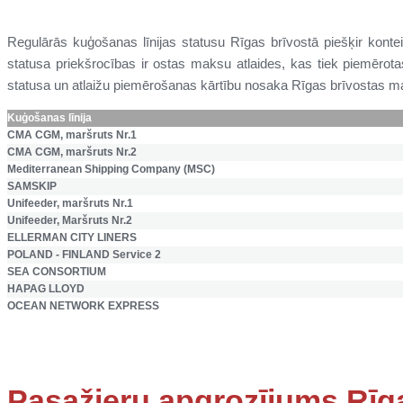
Regulārās kuģošanas līnijas statusu Rīgas brīvostā piešķir konte
statusa priekšrocības ir ostas maksu atlaides, kas tiek piemērot
statusa un atlaižu piemērošanas kārtību nosaka Rīgas brīvostas m
Kuģošanas līnija
CMA CGM, maršruts Nr.1
CMA CGM, maršruts Nr.2
Mediterranean Shipping Company (MSC)
SAMSKIP
Unifeeder, maršruts Nr.1
Unifeeder, Maršruts Nr.2
ELLERMAN CITY LINERS
POLAND - FINLAND Service 2
SEA CONSORTIUM
HAPAG LLOYD
OCEAN NETWORK EXPRESS
Pasažieru apgrozījums Rīg