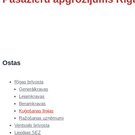
Ostas
Rīgas brīvosta
Ģenerālkravas
Lejamkravas
Beramkravas
Kuģošanas līnijas
Ražošanas uzņēmumi
Ventspils brīvosta
Liepājas SEZ