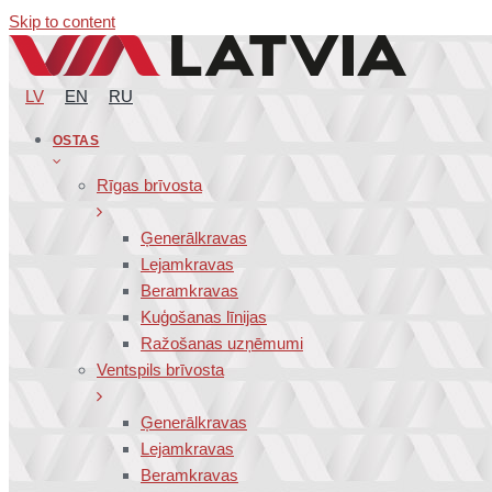
Skip to content
LV
EN
RU
OSTAS
Rīgas brīvosta
Ģenerālkravas
Lejamkravas
Beramkravas
Kuģošanas līnijas
Ražošanas uzņēmumi
Ventspils brīvosta
Ģenerālkravas
Lejamkravas
Beramkravas