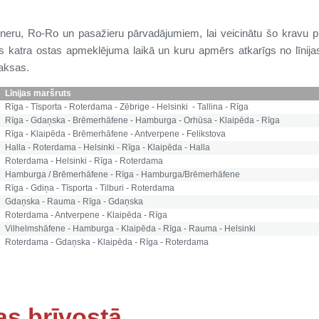
ineru, Ro-Ro un pasažieru pārvadājumiem, lai veicinātu šo kravu pi
as katra ostas apmeklējuma laikā un kuru apmērs atkarīgs no līnij
aksas.
Līnijas maršruts
Rīga - Tīsporta - Roterdama - Zēbrige - Helsinki - Tallina - Rīga
Rīga - Gdaņska - Brēmerhāfene - Hamburga - Orhūsa - Klaipēda - Rīga
Rīga - Klaipēda - Brēmerhāfene - Antverpene - Felikstova
Halla - Roterdama - Helsinki - Rīga - Klaipēda - Halla
Roterdama - Helsinki - Rīga - Roterdama
Hamburga / Brēmerhāfene - Rīga - Hamburga/Brēmerhāfene
Rīga - Gdiņa - Tīsporta - Tilburi - Roterdama
Gdaņska - Rauma - Rīga - Gdaņska
Roterdama - Antverpene - Klaipēda - Rīga
Vilhelmshāfene - Hamburga - Klaipēda - Rīga - Rauma - Helsinki
Roterdama - Gdaņska - Klaipēda - Rīga - Roterdama
as brīvostā