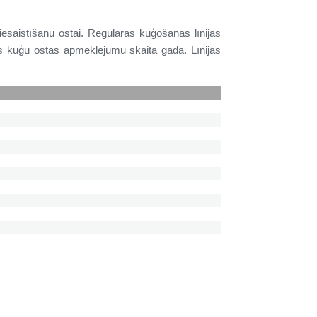
esaistīšanu ostai. Regulārās kuģošanas līnijas
as kuģu ostas apmeklējumu skaita gadā. Līnijas