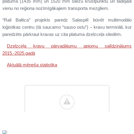
platuma (1435 mm) un 1520 mm sliežu krustpunktu un tādējādi
vienu no reģiona nozīmīgākajiem transporta mezgliem.
“Rail Baltica” projekts paredz Salaspilī būvēt multimodālo
loģistikas centru (tā saucamo “sauso ostu”) – kravu termināli, kur
paredzēts pārkraut kravas uz cita platuma dzelzceļa sliedēm.
Dzelzceļa kravu pārvadājumu apjomu salīdzinājums
2015.-2025.gadā
Aktuālā mēneša statistika