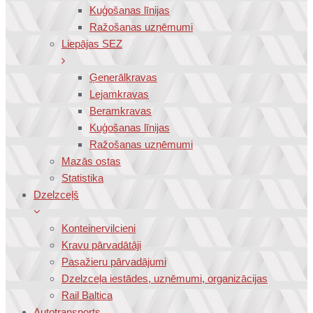
Kuģošanas līnijas
Ražošanas uzņēmumi
Liepājas SEZ
Ģenerālkravas
Lejamkravas
Beramkravas
Kuģošanas līnijas
Ražošanas uzņēmumi
Mazās ostas
Statistika
Dzelzceļš
Konteinervilcieni
Kravu pārvadātāji
Pasažieru pārvadājumi
Dzelzceļa iestādes, uzņēmumi, organizācijas
Rail Baltica
Autotransports