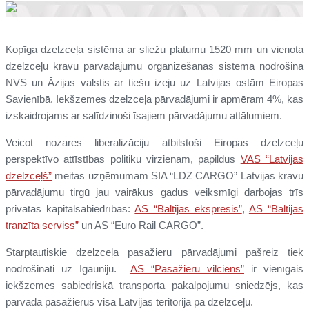
Kopīga dzelzceļa sistēma ar sliežu platumu 1520 mm un vienota
dzelzceļu kravu pārvadājumu organizēšanas sistēma nodrošina
NVS un Āzijas valstis ar tiešu izeju uz Latvijas ostām Eiropas
Savienībā. Iekšzemes dzelzceļa pārvadājumi ir apmēram 4%, kas
izskaidrojams ar salīdzinoši īsajiem pārvadājumu attālumiem.
Veicot nozares liberalizāciju atbilstoši Eiropas dzelzceļu
perspektīvo attīstības politiku virzienam, papildus
VAS “Latvijas
dzelzceļš”
meitas uzņēmumam SIA “LDZ CARGO” Latvijas kravu
pārvadājumu tirgū jau vairākus gadus veiksmīgi darbojas trīs
privātas kapitālsabiedrības:
AS “Baltijas ekspresis”
,
AS “Baltijas
tranzīta serviss”
un AS “Euro Rail CARGO”.
Starptautiskie dzelzceļa pasažieru pārvadājumi pašreiz tiek
nodrošināti uz Igauniju.
AS “Pasažieru vilciens”
ir vienīgais
iekšzemes sabiedriskā transporta pakalpojumu sniedzējs, kas
pārvadā pasažierus visā Latvijas teritorijā pa dzelzceļu.