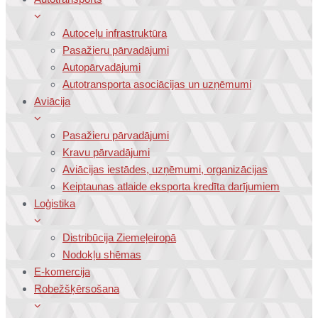
Autoceļu infrastruktūra
Pasažieru pārvadājumi
Autopārvadājumi
Autotransporta asociācijas un uzņēmumi
Aviācija
Pasažieru pārvadājumi
Kravu pārvadājumi
Aviācijas iestādes, uzņēmumi, organizācijas
Keiptaunas atlaide eksporta kredīta darījumiem
Loģistika
Distribūcija Ziemeļeiropā
Nodokļu shēmas
E-komercija
Robežšķērsošana