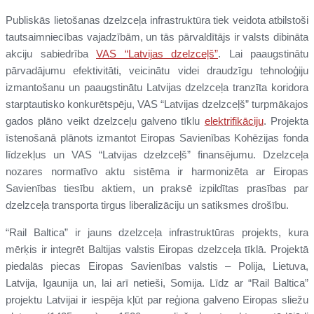
Publiskās lietošanas dzelzceļa infrastruktūra tiek veidota atbilstoši
tautsaimniecības vajadzībām, un tās pārvaldītājs ir valsts dibināta
akciju sabiedrība
VAS “Latvijas dzelzceļš”
. Lai paaugstinātu
pārvadājumu efektivitāti, veicinātu videi draudzīgu tehnoloģiju
izmantošanu un paaugstinātu Latvijas dzelzceļa tranzīta koridora
starptautisko konkurētspēju, VAS “Latvijas dzelzceļš” turpmākajos
gados plāno veikt dzelzceļu galveno tīklu
elektrifikāciju
. Projekta
īstenošanā plānots izmantot Eiropas Savienības Kohēzijas fonda
līdzekļus un VAS “Latvijas dzelzceļš” finansējumu. Dzelzceļa
nozares normatīvo aktu sistēma ir harmonizēta ar Eiropas
Savienības tiesību aktiem, un praksē izpildītas prasības par
dzelzceļa transporta tirgus liberalizāciju un satiksmes drošību.
“Rail Baltica” ir jauns dzelzceļa infrastruktūras projekts, kura
mērķis ir integrēt Baltijas valstis Eiropas dzelzceļa tīklā. Projektā
piedalās piecas Eiropas Savienības valstis – Polija, Lietuva,
Latvija, Igaunija un, lai arī netieši, Somija. Līdz ar “Rail Baltica”
projektu Latvijai ir iespēja kļūt par reģiona galveno Eiropas sliežu