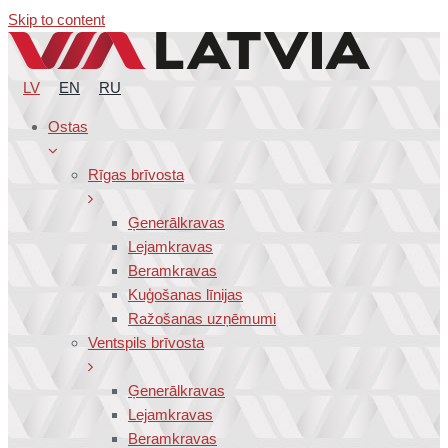
Skip to content
LV
EN
RU
Ostas
Rīgas brīvosta
Ģenerālkravas
Lejamkravas
Beramkravas
Kuģošanas līnijas
Ražošanas uzņēmumi
Ventspils brīvosta
Ģenerālkravas
Lejamkravas
Beramkravas