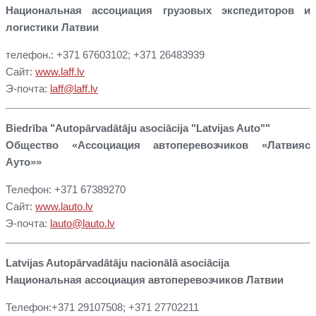
Национальная ассоциация грузовых экспедиторов и
логистики Латвии
телефон.: +371 67603102; +371 26483939
Сайт:
www.laff.lv
Э-почта:
laff@laff.lv
Biedrība "Autopārvadātāju asociācija "Latvijas Auto""
Общество «Ассоциация автоперевозчиков «Латвияс
Ауто»»
Телефон: +371 67389270
Сайт:
www.lauto.lv
Э-почта:
lauto@lauto.lv
Latvijas Autopārvadātāju nacionālā asociācija
Национальная ассоциация автоперевозчиков Латвии
Телефон:+371 29107508; +371 27702211