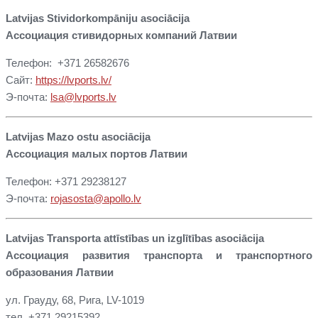
Latvijas Stividorkompāniju asociācija
Ассоциация стивидорных компаний Латвии
Телефон: +371 26582676
Сайт:
https://lvports.lv/
Э-почта:
lsa@lvports.lv
Latvijas Mazo ostu asociācija
Ассоциация малых портов Латвии
Телефон: +371 29238127
Э-почта:
rojasosta@apollo.lv
Latvijas Transporta attīstības un izglītības asociācija
Ассоциация развития транспорта и транспортного
образования Латвии
ул. Грауду, 68, Рига, LV-1019
тел. +371 29215392