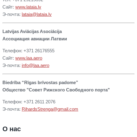
Сайт:
www.lataia.lv
Э-почта:
lataia@lataia.lv
Latvijas Aviācijas Asociācija
Ассоциация авиации Латвии
Телефон: +371 26176555
Сайт:
www.laa.aero
Э-почта:
info@laa.aero
B
iedrība “Rīgas brīvostas padome”
Общество "Совет Рижского Свободного порта"
Телефон: +371 2611 2076
Э-почта:
RihardsStrenga@gmail.com
О нас