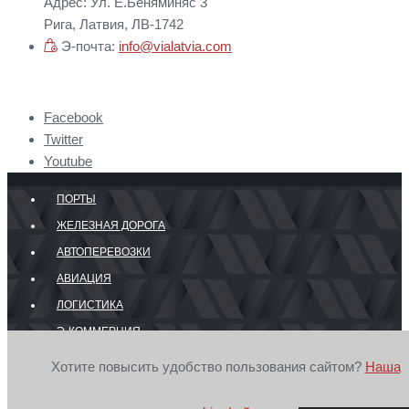
Адрес: Ул. Е.Беняминяс 3
Рига, Латвия, ЛВ-1742
Э-почта:
info@vialatvia.com
Facebook
Twitter
Youtube
ПОРТЫ
ЖЕЛЕЗНАЯ ДОРОГА
АВТОПЕРЕВОЗКИ
АВИАЦИЯ
ЛОГИСТИКА
Э-КОММЕРЦИЯ
ГРАНИЦА
Хотите повысить удобство пользования сайтом?
Наша
© 2026 Секретариат Совета портов, транзита и логистики Латвии