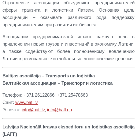
Отраслевые ассоциации объединяют предпринимателей
сферы транзита и логистики Латвии. Основная цель
ассоциаций – оказывать различного рода поддержку
предпринимателям при развитии их бизнеса.
Ассоциации предпринимателей играют важную роль в
привлечении новых грузов и инвестиций в экономику Латвии,
а также содействуют более полноценному вовлечению
Латвии в региональные и глобальные логистические цепочки.
Baltijas asociācija – Transports un loģistika
Балтийская ассоциация – Транспорт и логистика
Телефон: +371 26122866; +371 25478663
Сайт:
www.batl.lv
Э-почта:
info@batl.lv
,
info@batl.eu
Latvijas Nacionālā kravas ekspeditoru un loģistikas asociācija
(LAFF)