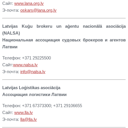
Сайт:
www.lana.org.lv
Э-почта:
oskars@lana.org.lv
Latvijas Kuģu brokeru un aģentu nacionālā asociācija
(NALSA)
Национальная ассоциация судовых брокеров и агентов
Латвии
Телефон: +371 29225500
Сайт:
www.nalsa.lv
Э-почта:
info@nalsa.lv
Latvijas Loģistikas asociācija
Ассоциация логистики Латвии
Телефон: +371 67373300; +371 29106655
Сайт:
www.lla.lv
Э-почта:
lla@lla.lv