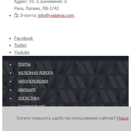
Адрес: Ул. Е.Беняминяс 3
Рига, Латвия, ЛВ-1742
Э-почта:
info@vialatvia.com
Facebook
Twitter
Youtube
ПОРТЫ
ЖЕЛЕЗНАЯ ДОРОГА
АВТОПЕРЕВОЗКИ
АВИАЦИЯ
ЛОГИСТИКА
Э-КОММЕРЦИЯ
ГРАНИЦА
Хотите повысить удобство пользования сайтом?
Наша
© 2026 Секретариат Совета портов, транзита и логистики Латвии