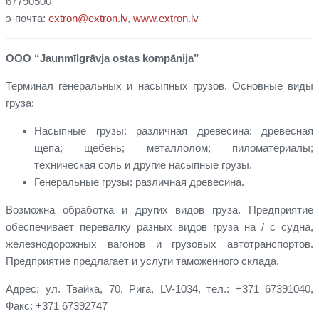
67790500
э-почта:
extron@extron.lv
,
www.extron.lv
ООО “Jaunmīlgrāvja ostas kompānija”
Терминал генеральных и насыпных грузов. Основные виды
груза:
Насыпные грузы: различная древесина: древесная
щепа; щебень; металлолом; пиломатериалы;
техническая соль и другие насыпные грузы.
Генеральные грузы: различная древесина.
Возможна обработка и других видов груза. Предприятие
обеспечивает перевалку разных видов грузa на / с судна,
железнодорожных вагонов и грузовых автотранспортов.
Предприятие предлагает и услуги таможенного склада.
Адрес: ул. Твайка, 70, Рига, LV-1034, тел.: +371 67391040,
Факс: +371 67392747