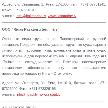
Адрес: ул. Спридиша, 1, Рига, LV-1005, тел.: +371 67791241,
Факс: +371 67791313
э-почта:
bmt@baltmarine.lv
,
www.baltmarine.lv
ООО “Rīgas Pasažieru termināls”
Основные виды груза: ро-ро. Пассажирский и грузовой
терминал. Предприятие обслуживает круизные суда, паромы
супер яхты, парусные яхты, армейские суда и иные суда,
используемые для перевозки грузов. С апреля 2006 года АО
“Tallink” в сотрудничестве с Рижским пассажирским
терминалом обеспечивают регулярные пассажирские
перевозки по маршруту Рига – Стокгольм.
Адрес: ул. Экспорта, 3a, Рига, LV-1010, Латвия, тел.: +371
67326200, Факс: +371 673326195
э-почта:
info@rigapt.lv
,
www.rigapt.lv
АО “STARTS RĪGA”