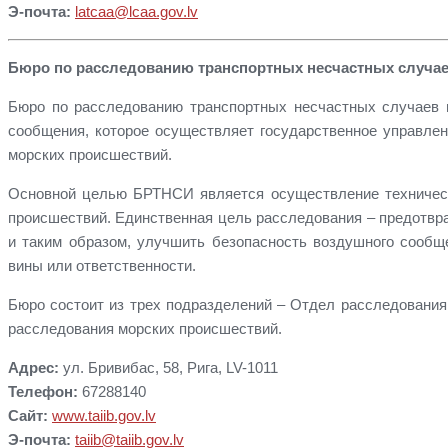
Э-почта:
latcaa@lcaa.gov.lv
Бюро по расследованию транспортных несчастных случае
Бюро по расследованию транспортных несчастных случаев 
сообщения, которое осуществляет государственное управле
морских происшествий.
Основной целью БРТНСИ является осуществление техническ
происшествий. Единственная цель расследования – предотвр
и таким образом, улучшить безопасность воздушного сообще
вины или ответственности.
Бюро состоит из трех подразделений – Отдел расследовани
расследования морских происшествий.
Адрес:
ул. Бривибас, 58, Рига, LV-1011
Телефон:
67288140
Сайт:
www.taiib.gov.lv
Э-почта:
taiib@taiib.gov.lv