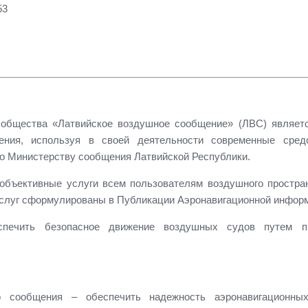
53
о общества «Латвийское воздушное сообщение» (ЛВС) являетс
ения, используя в своей деятельности современные сред
о Министерству сообщения Латвийской Республики.
бъективные услуги всем пользователям воздушного простран
услуг сформулированы в Публикации Аэронавигационной информ
печить безопасное движение воздушных судов путем пр
о сообщения – обеспечить надежность аэронавигационн