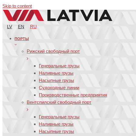
Skip to content
LV
EN
RU
ПОРТЫ
Рижский свободный порт
Генеральные грузы
Наливные грузы
Насыпные грузы
Судоходные линии
Производственные предприятия
Вентспилский свободный порт
Генеральные грузы
Наливные грузы
Насыпные грузы