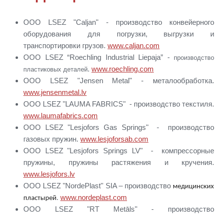
ООО LSEZ "Caljan" - производство конвейерного
оборудования для погрузки, выгрузки и
транспортировки грузов.
www.caljan.com
ООО LSEZ “Roechling Industrial Liepaja” -
производство
.
www.roechling.com
пластиковых деталей
ООО LSEZ "Jensen Metal" - металообработка.
www.jensenmetal.lv
ООО LSEZ "LAUMA FABRICS" - производство текстиля.
www.laumafabrics.com
ООО LSEZ "Lesjofors Gas Springs" - производство
газовых пружин.
www.lesjoforsab.com
ООО LSEZ "Lesjofors Springs LV" - компрессорные
пружины, пружины растяжения и кручения.
www.lesjofors.lv
ООО LSEZ "NordePlast" SIA – производство
медицинских
.
www.nordeplast.com
пластырей
ООО LSEZ "RT Metāls" - производство