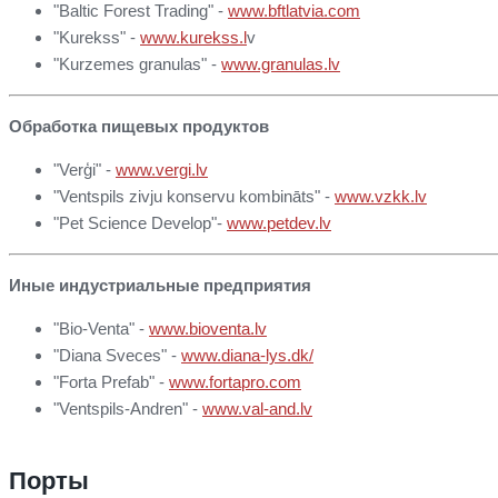
"Baltic Forest Trading" -
www.bftlatvia.com
"Kurekss" -
www.kurekss.l
v
"Kurzemes granulas" -
www.granulas.lv
Обработка пищевых продуктов
"Verģi" -
www.
vergi.lv
"Ventspils zivju konservu kombināts" -
www.
vzkk.lv
"Pet Science Develop"-
www.petdev.lv
Иные индустриальные предприятия
"Bio-Venta" -
www.bioventa.lv
"Diana Sveces" -
www.
diana-lys.dk/
"Forta Prefab" -
www.fortapro.com
"Ventspils-Andren" -
www.val-and.lv
Порты