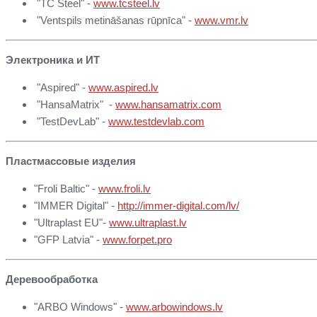
"TC Steel" -
www.tcsteel.lv
"Ventspils metināšanas rūpnīca" -
www.vmr.lv
Электроника и ИТ
"Aspired" -
www.aspired.lv
"HansaMatrix" -
www.hansamatrix.com
"TestDevLab" -
www.testdevlab.com
Пластмассовые изделия
"Froli Baltic" -
www.froli.lv
"IMMER Digital" -
http://immer-digital.com/lv/
"Ultraplast EU"-
www.ultraplast.lv
"GFP Latvia" -
www.forpet.pro
Деревообработка
"ARBO Windows" -
www.arbowindows.lv