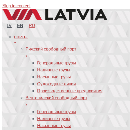
Skip to content
LV
EN
RU
ПОРТЫ
Рижский свободный порт
Генеральные грузы
Наливные грузы
Насыпные грузы
Судоходные линии
Производственные предприятия
Вентспилский свободный порт
Генеральные грузы
Наливные грузы
Насыпные грузы